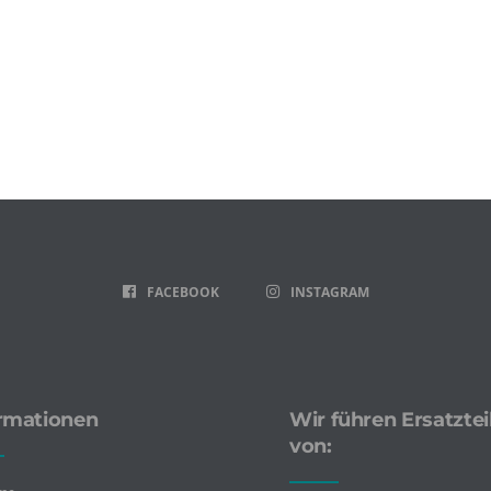
FACEBOOK
INSTAGRAM
rmationen
Wir führen Ersatztei
von: