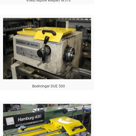
Voest Alpine Weipert W570
Boehringer DUE 500