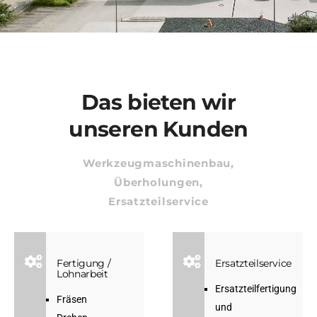
Das bieten wir
unseren Kunden
Werkzeugmaschinenbau,
Überholungen,
Ersatzteilservice
Fertigung /
Ersatzteilservice
Lohnarbeit
Ersatzteilfertigung
Fräsen
und