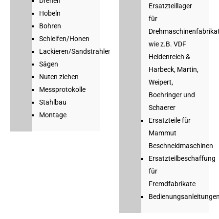
Drehen
Ersatzteillager
Hobeln
für
Bohren
Drehmaschinenfabrika
Schleifen/Honen
wie z.B. VDF
Lackieren/Sandstrahlen
Heidenreich &
Sägen
Harbeck, Martin,
Nuten ziehen
Weipert,
Messprotokolle
Boehringer und
Stahlbau
Schaerer
Montage
Ersatzteile für
Mammut
Beschneidmaschinen
Ersatzteilbeschaffung
für
Fremdfabrikate
Bedienungsanleitunge