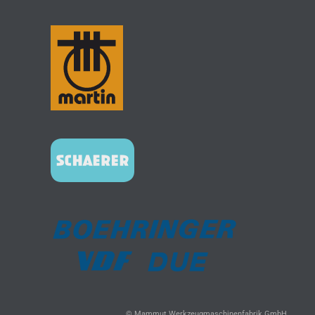
© Mammut Werkzeugmaschinenfabrik GmbH